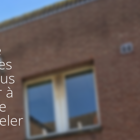
e
es
ous
r à
de
eler