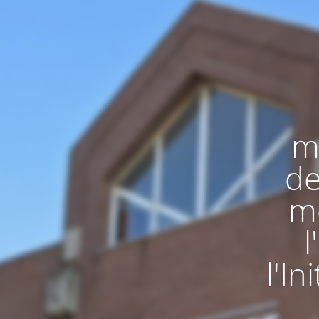
m
de
me
l
l'I